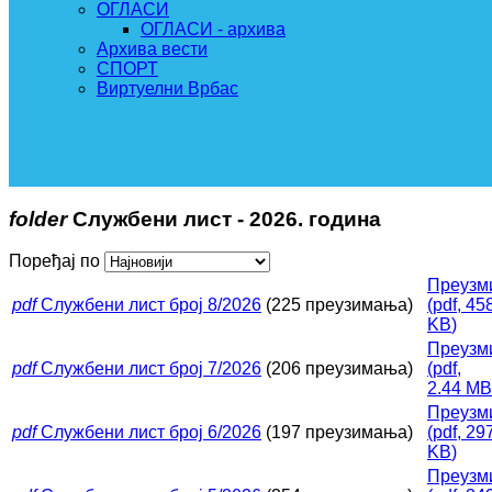
ОГЛАСИ
ОГЛАСИ - архива
Архива вести
СПОРТ
Виртуелни Врбас
folder
Службени лист - 2026. година
Поређај по
Преузм
pdf
Службени лист број 8/2026
(225 преузимања)
(
pdf,
45
KB
)
Преузм
pdf
Службени лист број 7/2026
(206 преузимања)
(
pdf,
2.44 MB
Преузм
pdf
Службени лист број 6/2026
(197 преузимања)
(
pdf,
29
KB
)
Преузм