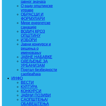
јавног значаја
О раду општинске
управе
ОБРАСЦИ И
ФОРМУЛАРИ
Мере енергетске
санације
ВОДИЧ КРОЗ
ОПШТИНУ
ИЗБОРИ
Јавни конкурси и
решења о
именовању
ЈАВНЕ НАБАВКЕ
ОДЕЉЕЊЕ ЗА
УРБАНИЗАМ
Портал безбедности
саобраћаја
ИНФО
ВЕСТИ
КУЛТУРА
КОНКУРСИ
ЈАВНИ ПОЗИВИ
САОПШТЕЊА/
ОБАВЕШТЕЊА