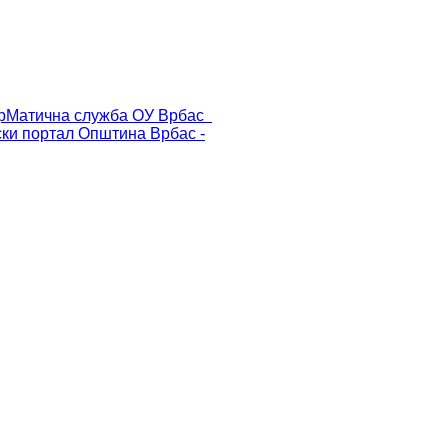
р
Матична служба ОУ Врбас
ски портал
Општина Врбас -