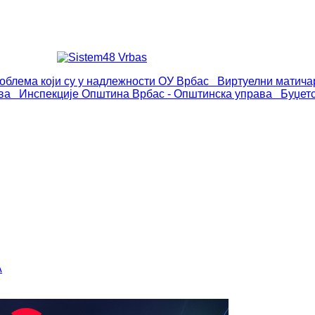
роблема који су у надлежности ОУ Врбас
Виртуелни матича
ва
Инспекције
Општина Врбас - Општинска управа
Буџет
А