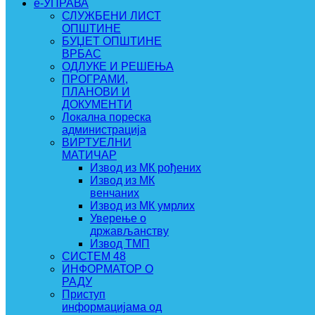
e-УПРАВА
СЛУЖБЕНИ ЛИСТ
ОПШТИНЕ
БУЏЕТ ОПШТИНЕ
ВРБАС
ОДЛУКЕ И РЕШЕЊА
ПРОГРАМИ,
ПЛАНОВИ И
ДОКУМЕНТИ
Локална пореска
администрација
ВИРТУЕЛНИ
МАТИЧАР
Извод из МК рођених
Извод из МК
венчаних
Извод из МК умрлих
Уверење о
држављанству
Извод ТМП
СИСТЕМ 48
ИНФОРМАТОР О
РАДУ
Приступ
информацијама од