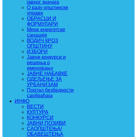
јавног значаја
О раду општинске
управе
ОБРАСЦИ И
ФОРМУЛАРИ
Мере енергетске
санације
ВОДИЧ КРОЗ
ОПШТИНУ
ИЗБОРИ
Јавни конкурси и
решења о
именовању
ЈАВНЕ НАБАВКЕ
ОДЕЉЕЊЕ ЗА
УРБАНИЗАМ
Портал безбедности
саобраћаја
ИНФО
ВЕСТИ
КУЛТУРА
КОНКУРСИ
ЈАВНИ ПОЗИВИ
САОПШТЕЊА/
ОБАВЕШТЕЊА