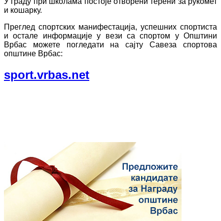
У граду при школама постоје отворени терени за рукомет
и кошарку.
Преглед спортских манифестација, успешних спортиста
и остале информације у вези са спортом у Општини
Врбас можете погледати на сајту Савеза спортова
општине Врбас:
sport.vrbas.net