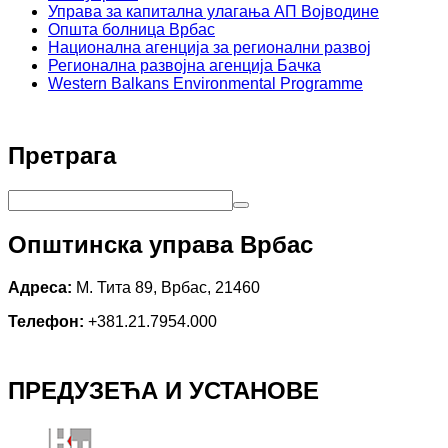
Управа за капитална улагања АП Војводине
Општа болница Врбас
Национална агенција за регионални развој
Регионална развојна агенција Бачка
Western Balkans Environmental Programme
Претрага
Општинска управа Врбас
Адреса:
М. Тита 89, Врбас, 21460
Телефон:
+381.21.7954.000
ПРЕДУЗЕЋА И УСТАНОВЕ