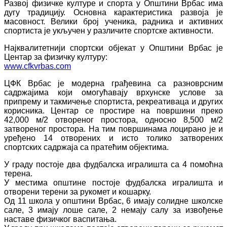
Развој физичке културе и спорта у Општини Врбас има
дугу традицију. Основна карактеристика развоја је
масовност. Велики број ученика, радника и активних
спортиста је укључен у различите спортске активности.
Најквалитетнији спортски објекат у Општини Врбас је
Центар за физичку културу:
www.cfkvrbas.com
ЦФК Врбас је модерна грађевина са разноврсним
садржајима који омогућавају врхунске услове за
припрему и такмичење спортиста, рекреативаца и других
корисника. Центар се простире на површини преко
42,000 м/2 отвореног простора, односно 8,500 м/2
затвореног простора. На тим површинама лоцирано је и
уређено 14 отворених и исто толико затворених
спортских садржаја са пратећим објектима.
У граду постоје два фудбалска игралишта са 4 помоћна
терена.
У местима општине постоје фудбалска игралишта и
отворени терени за рукомет и кошарку.
Од 11 школа у општини Врбас, 6 имају солидне школске
сале, 3 имају лоше сале, 2 немају салу за извођење
наставе физичког васпитања.