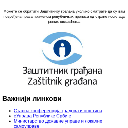
Можете се обратити Заштитнику грађана уколико сматрате да су вам
повређена права применом републичких прописа од стране носилаца
јавних овлашћења
Важнији линкови
Стална конференција градова и општина
еУправа Републике Србије
Министарство државне управе и локалне
самоуправе