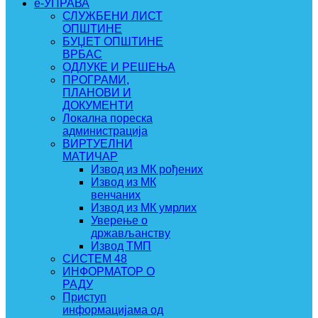
e-УПРАВА
СЛУЖБЕНИ ЛИСТ
ОПШТИНЕ
БУЏЕТ ОПШТИНЕ
ВРБАС
ОДЛУКЕ И РЕШЕЊА
ПРОГРАМИ,
ПЛАНОВИ И
ДОКУМЕНТИ
Локална пореска
администрација
ВИРТУЕЛНИ
МАТИЧАР
Извод из МК рођених
Извод из МК
венчаних
Извод из МК умрлих
Уверење о
држављанству
Извод ТМП
СИСТЕМ 48
ИНФОРМАТОР О
РАДУ
Приступ
информацијама од