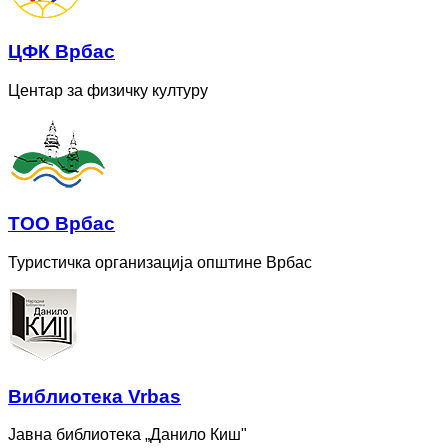
ЦФК Врбас
Центар за физичку културу
ТОО Врбас
Туристичка организација општине Врбас
Bиблиотека Vrbas
Јавна библиотека „Данило Киш"