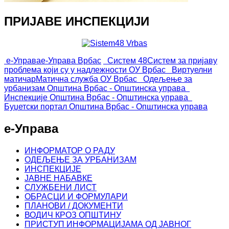
ПРИЈАВЕ ИНСПЕКЦИЈИ
е-Управа
е-Управа Врбас
Систем 48
Систем за пријаву
проблема који су у надлежности ОУ Врбас
Виртуелни
матичар
Матична служба ОУ Врбас
Одељење за
урбанизам
Општина Врбас - Општинска управа
Инспекције
Општина Врбас - Општинска управа
Буџетски портал
Општина Врбас - Општинска управа
е-Управа
ИНФОРМАТОР О РАДУ
ОДЕЉЕЊЕ ЗА УРБАНИЗАМ
ИНСПЕКЦИЈЕ
ЈАВНЕ НАБАВКЕ
СЛУЖБЕНИ ЛИСТ
ОБРАСЦИ И ФОРМУЛАРИ
ПЛАНОВИ / ДОКУМЕНТИ
ВОДИЧ КРОЗ ОПШТИНУ
ПРИСТУП ИНФОРМАЦИЈАМА ОД ЈАВНОГ