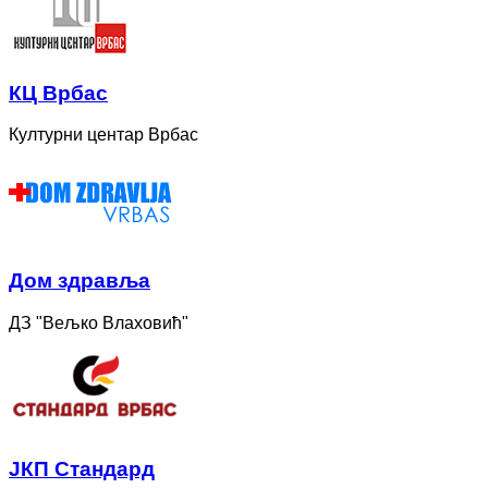
КЦ Врбас
Културни центар Врбас
Дом здравља
ДЗ "Вељко Влаховић"
ЈКП Стандард