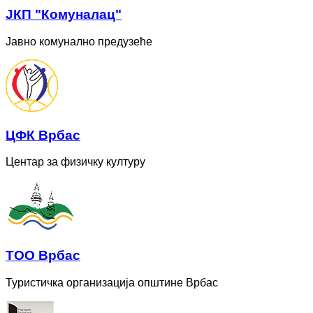
ЈКП "Комуналац"
Јавно комунално предузеће
ЦФК Врбас
Центар за физичку културу
ТОО Врбас
Туристичка организација општине Врбас