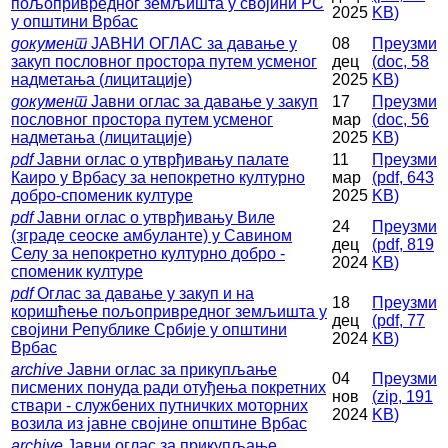
пољопривредног земљишта у својини РС
2025
KB
)
у општини Врбас
документ
ЈАВНИ ОГЛАС за давање у
08
Преузми
закуп пословног простора путем усменог
дец
(
doc,
58
надметања (лицитације)
2025
KB
)
документ
Јавни оглас за давање у закуп
17
Преузми
пословног простора путем усменог
мар
(
doc,
56
надметања (лицитације)
2025
KB
)
pdf
Јавни оглас о утврђивању палате
11
Преузми
Каиро у Врбасу за непокретно културно
мар
(
pdf,
643
добро-споменик културе
2025
KB
)
pdf
Јавни оглас о утврђивању Виле
24
Преузми
(зграде сеоске амбуланте) у Савином
дец
(
pdf,
819
Селу за непокретно културно добро -
2024
KB
)
споменик културе
pdf
Оглас за давање у закуп и на
18
Преузми
коришћење пољопривредног земљишта у
дец
(
pdf,
77
својини Републике Србије у општини
2024
KB
)
Врбас
archive
Јавни оглас за прикупљање
04
Преузми
писмених понуда ради отуђења покретних
нов
(
zip,
191
ствари - службених путничких моторних
2024
KB
)
возила из јавне својине општине Врбас
archive
Јавни оглас за прикупљање