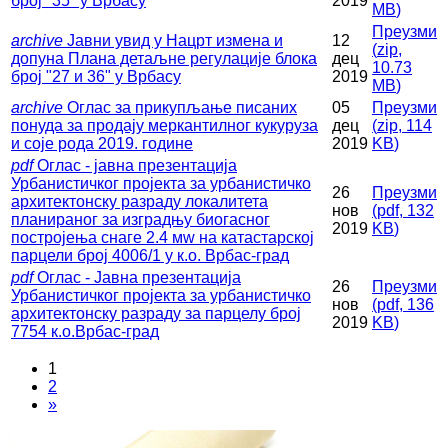
број "35" у Врбасу
2019
MB
)
Преузми
archive
Јавни увид у Нацрт измена и
12
(
zip,
допуна Плана детаљне регулације блока
дец
10.73
број "27 и 36" у Врбасу
2019
MB
)
archive
Оглас за прикупљање писаних
05
Преузми
понуда за продају меркантилног кукуруза
дец
(
zip,
114
и соје рода 2019. године
2019
KB
)
pdf
Оглас - јавна презентација
Урбанистичког пројекта за урбанистичко
26
Преузми
архитектонску разраду локалитета
нов
(
pdf,
132
планираног за изградњу биогасног
2019
KB
)
постројења снаге 2.4 мw на катастарској
парцели број 4006/1 у к.о. Врбас-град
pdf
Оглас - Јавна презентација
26
Преузми
Урбанистичког пројекта за урбанистичко
нов
(
pdf,
136
архитектонску разраду за парцелу број
2019
KB
)
7754 к.о.Врбас-град
1
2
»