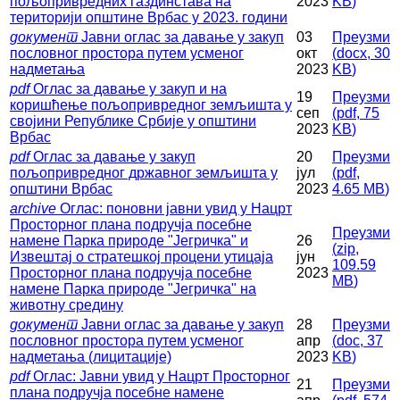
пољопривредних газдинстава на
2023
KB
)
територији општине Врбас у 2023. години
документ
Јавни оглас за давање у закуп
03
Преузми
пословног простора путем усменог
окт
(
docx,
30
надметања
2023
KB
)
pdf
Оглас за давање у закуп и на
19
Преузми
коришћење пољопривредног земљишта у
сеп
(
pdf,
75
својини Републике Србије у општини
2023
KB
)
Врбас
pdf
Оглас за давање у закуп
20
Преузми
пољопривредног државног земљишта у
јул
(
pdf,
општини Врбас
2023
4.65 MB
)
archive
Оглас: поновни јавни увид у Нацрт
Просторног плана подручја посебне
Преузми
намене Парка природе "Јегричка" и
26
(
zip,
Извештај о стратешкој процени утицаја
јун
109.59
Просторног плана подручја посебне
2023
MB
)
намене Парка природе "Јегричка" на
животну средину
документ
Јавни оглас за давање у закуп
28
Преузми
пословног простора путем усменог
апр
(
doc,
37
надметања (лицитације)
2023
KB
)
pdf
Оглас: Јавни увид у Нацрт Просторног
21
Преузми
плана подручја посебне намене