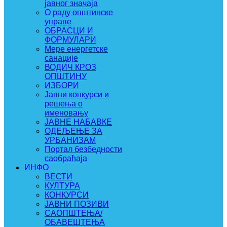
јавног значаја
О раду општинске
управе
ОБРАСЦИ И
ФОРМУЛАРИ
Мере енергетске
санације
ВОДИЧ КРОЗ
ОПШТИНУ
ИЗБОРИ
Јавни конкурси и
решења о
именовању
ЈАВНЕ НАБАВКЕ
ОДЕЉЕЊЕ ЗА
УРБАНИЗАМ
Портал безбедности
саобраћаја
ИНФО
ВЕСТИ
КУЛТУРА
КОНКУРСИ
ЈАВНИ ПОЗИВИ
САОПШТЕЊА/
ОБАВЕШТЕЊА