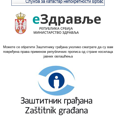
Можете се обратити Заштитнику грађана уколико сматрате да су вам
повређена права применом републичких прописа од стране носилаца
јавних овлашћења