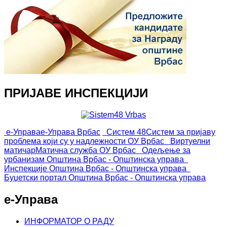
ПРИЈАВЕ ИНСПЕКЦИЈИ
е-Управа
е-Управа Врбас
Систем 48
Систем за пријаву
проблема који су у надлежности ОУ Врбас
Виртуелни
матичар
Матична служба ОУ Врбас
Одељење за
урбанизам
Општина Врбас - Општинска управа
Инспекције
Општина Врбас - Општинска управа
Буџетски портал
Општина Врбас - Општинска управа
е-Управа
ИНФОРМАТОР О РАДУ