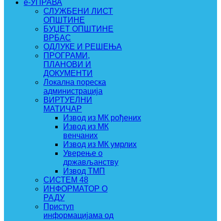
e-УПРАВА
СЛУЖБЕНИ ЛИСТ
ОПШТИНЕ
БУЏЕТ ОПШТИНЕ
ВРБАС
ОДЛУКЕ И РЕШЕЊА
ПРОГРАМИ,
ПЛАНОВИ И
ДОКУМЕНТИ
Локална пореска
администрација
ВИРТУЕЛНИ
МАТИЧАР
Извод из МК рођених
Извод из МК
венчаних
Извод из МК умрлих
Уверење о
држављанству
Извод ТМП
СИСТЕМ 48
ИНФОРМАТОР О
РАДУ
Приступ
информацијама од