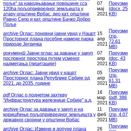
поље“ за наводњавање површине сса
07
Преузми
120hа пољопривредног земљишта у
мај
(
docx,
25
атару општине Врбас, део кат. општине
2021
KB
)
Равно Село и кат. општине Бачко Добро
Поље
Преузми
archive
Оглас: поновни јавни увид у Нацрт
15
(
zip,
Просторног плана посебне намене парка
апр
72.61
природе Јегричка
2021
MB
)
документ
Јавни оглас за давање у закуп
07
Преузми
пословног простора путем усменог
апр
(
doc,
43
надметања (лицитације)
2021
KB
)
Преузми
archive
Оглас: Јавни увид у нацрт
05
(
zip,
Просторног плана Републике Србије од
апр
61.31
2021. до 2035. године
2021
MB
)
16
Преузми
pdf
Оглас о поднетом захтеву
мар
(
pdf,
386
“Инфраструктура железнице Србије” а.д.
2021
KB
)
archive
Оглас за давање у закуп и на
11
Преузми
коришћење пољопривредног земљишта у
феб
(
zip,
4.07
државној својини у општини Врбас
2021
MB
)
Преузми
archive
Оглас: Измене и допуне плана
26