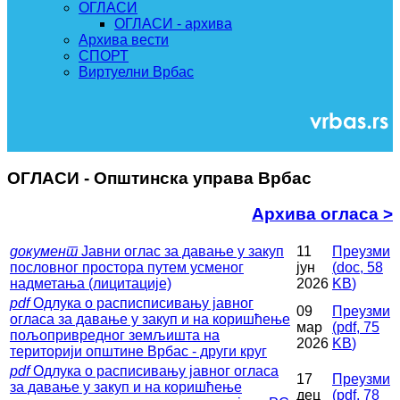
ОГЛАСИ
ОГЛАСИ - архива
Архива вести
СПОРТ
Виртуелни Врбас
ОГЛАСИ - Општинска управа Врбас
Архива огласа >
документ
Јавни оглас за давање у закуп
11
Преузми
пословног простора путем усменог
јун
(
doc,
58
надметања (лицитације)
2026
KB
)
pdf
Одлука о расписписивању јавног
09
Преузми
огласа за давање у закуп и на коришћење
мар
(
pdf,
75
пољопривредног земљишта на
2026
KB
)
територији општине Врбас - други круг
pdf
Одлука о расписивању јавног огласа
17
Преузми
за давање у закуп и на коришћење
дец
(
pdf,
78