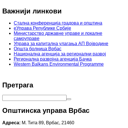
Важнији линкови
Стална конференција градова и општина
еУправа Републике Србије
Министарство државне управе и локалне
самоуправе
Управа за капитална улагања АП Војводине
Општа болница Врбас
Национална агенција за регионални развој
Регионална развојна агенција Бачка
Western Balkans Environmental Programme
Претрага
Општинска управа Врбас
Адреса:
М. Тита 89, Врбас, 21460