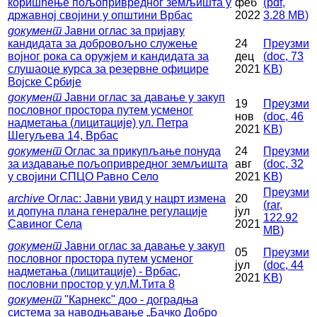
коришћење пољопривредног земљишта у
феб
(
pdf,
државној својини у општини Врбас
2022
3.28 MB
)
документ
Јавни оглас за пријаву
кандидата за добровољно служење
24
Преузми
војног рока са оружјем и кандидата за
дец
(
doc,
73
слушаоце курса за резервне официре
2021
KB
)
Војске Србије
документ
Јавни оглас за давање у закуп
19
Преузми
пословног простора путем усменог
нов
(
doc,
46
надметања (лицитације) ул. Петра
2021
KB
)
Шегуљева 14, Врбас
документ
Оглас за прикупљање понуда
24
Преузми
за издавање пољопривредног земљишта
авг
(
doc,
32
у својини СПЦО Равно Село
2021
KB
)
Преузми
archive
Оглас: Јавни увид у нацрт измена
20
(
rar,
и допуна плана генералне регулације
јул
122.92
Савиног Села
2021
MB
)
документ
Јавни оглас за давање у закуп
05
Преузми
пословног простора путем усменог
јул
(
doc,
44
надметања (лицитације) - Врбас,
2021
KB
)
пословни простор у ул.М.Тита 8
документ
"Карнекс" доо - доградња
система за наводњавање „Бачко Добро