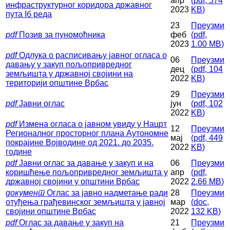
апр
(
pdf,
574
инфраструктурног коридора државног
2023
KB
)
пута Iб реда
23
Преузми
pdf
Позив за пуномоћника
феб
(
pdf,
2023
1.00 MB
)
pdf
Одлука о расписивању јавног огласа о
06
Преузми
давању у закуп пољопривредног
дец
(
pdf,
104
земљишта у државној својини на
2022
KB
)
територији општине Врбас
29
Преузми
pdf
Јавни оглас
јун
(
pdf,
102
2022
KB
)
pdf
Измена огласа о јавном увиду у Нацрт
12
Преузми
Регионалног просторног плана Аутономне
мај
(
pdf,
449
покрајине Војводине од 2021. до 2035.
2022
KB
)
године
pdf
Јавни оглас за давање у закуп и на
06
Преузми
коришћење пољопривредног земљишта у
апр
(
pdf,
државној својини у општини Врбас
2022
2.66 MB
)
документ
Оглас за јавно надметање ради
28
Преузми
отуђења грађевинског земљишта у јавној
мар
(
doc,
својини општинe Врбас
2022
132 KB
)
pdf
Оглас за давање у закуп на
21
Преузми