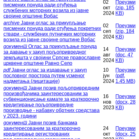
02
Преузми
писмених понуда ради отуђења
окт
(
zip,
185
службених моторних возила из јавне
2024
KB
)
својине општине Врбас
archive
Jавни оглас за прикупљање
02
Преузми
писмених понуда ради отуђења покретних
сеп
(
zip,
184
ствари - службених путничких моторних
2024
KB
)
возила из јавне својине општине Врбас
документ
Оглас за прикупљање понуда
14
Преузми
за давање у закуп пољопривредног
авг
(
doc,
47
земљишта у својини Српске православне
2024
KB
)
црквене општине Равно Село
pdf
Јавни оглас за издавање у закуп
10
Преузми
пословног простора путем усменог
јун
(
pdf,
надметања (лицитације)
2024
1.45 MB
)
документ
Јавни позив пољопривредним
произвођачима заинтересованим за
16
Преузми
субвенционисање камате за краткорочно
нов
(
docx,
28
кредитирање пољопривредне
2023
KB
)
производње - набавку обртних средстава
у 2023. години
документ
Јавни позив банкама
заинтересованим за краткорочно
24
Преузми
кредитирање регистрованих
окт
(
docx,
25