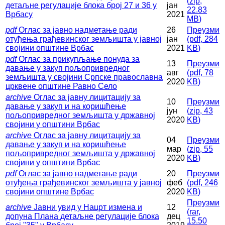
(
zip,
детаљне регулације блока број 27 и 36 у
јан
22.83
Врбасу
2021
MB
)
pdf
Оглас за јавно надметање ради
26
Преузми
отуђења грађевинског земљишта у јавној
јан
(
pdf,
284
својини општинe Врбас
2021
KB
)
pdf
Оглас за прикупљање понуда за
13
Преузми
давање у закуп пољопривредног
авг
(
pdf,
78
земљишта у својини Српске православна
2020
KB
)
црквене општине Равно Село
archive
Оглас за јавну лицитацију за
10
Преузми
давање у закуп и на коришћење
јун
(
zip,
43
пољопривредног земљишта у државној
2020
KB
)
својини у општини Врбас
archive
Оглас за јавну лицитацију за
04
Преузми
давање у закуп и на коришћење
мар
(
zip,
55
пољопривредног земљишта у државној
2020
KB
)
својини у општини Врбас
pdf
Оглас за јавно надметање ради
20
Преузми
отуђења грађевинског земљишта у јавној
феб
(
pdf,
246
својини општинe Врбас
2020
KB
)
Преузми
archive
Јавни увид у Нацрт измена и
12
(
rar,
допуна Плана детаљне регулације блока
дец
15.50