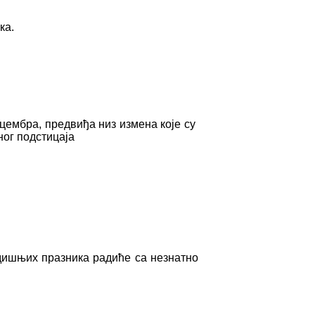
ка.
цембра, предвиђа низ измена које су
ог подстицаја
одишњих празника радиће са незнатно