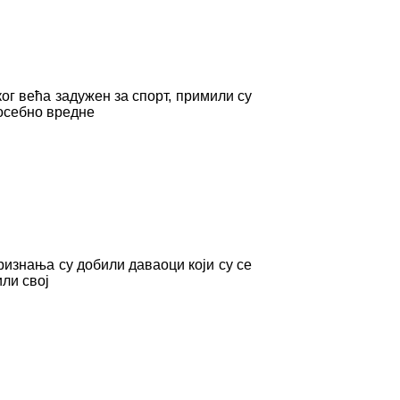
г већа задужен за спорт, примили су
посебно вредне
знања су добили даваоци који су се
ли свој