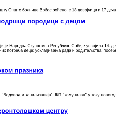
ишту Опште болнице Врбас рођено је 18 девојчица и 17 деча
 подршци породици с децом
ји је Народна Скупштина Републике Србије усвојила 14. де
х потреба деце; усклађивања рада и родитељства; посебн
оком празника
 "Водовод и канализација" ЈКП "комуналац" у току новог
Геронтолошком центру