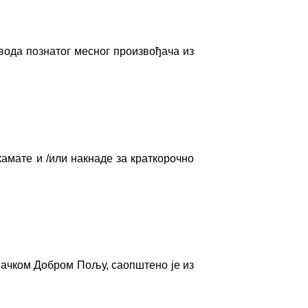
вода познатог месног произвођача из
мате и /или накнаде за краткорочно
Бачком Добром Пољу, саопштено је из