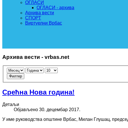
ОГЛАСИ
ОГЛАСИ - архива
Архива вести
СПОРТ
Виртуелни Врбас
Архива вести - vrbas.net
Филтер
Срећна Нова година!
Детаљи
Објављено 30. децембар 2017.
У име руководства општине Врбас, Милан Глушац, председн