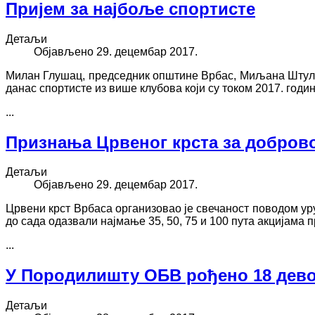
Пријем за најбоље спортисте
Детаљи
Објављено 29. децембар 2017.
Милан Глушац, председник општине Врбас, Миљана Штулић
данас спортисте из више клубова који су током 2017. го
...
Признања Црвеног крста за добров
Детаљи
Објављено 29. децембар 2017.
Црвени крст Врбаса организовао је свечаност поводом у
до сада одазвали најмање 35, 50, 75 и 100 пута акцијама
...
У Породилишту ОБВ рођено 18 девој
Детаљи