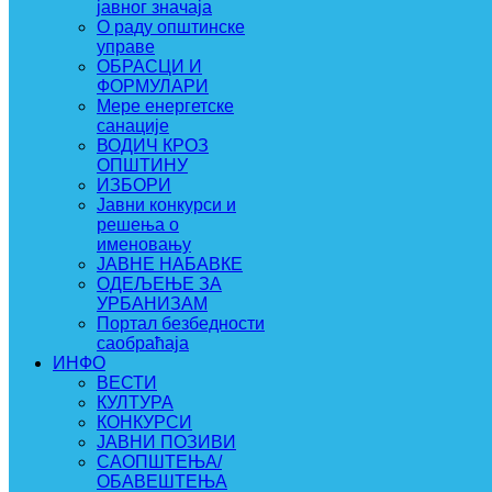
јавног значаја
О раду општинске
управе
ОБРАСЦИ И
ФОРМУЛАРИ
Мере енергетске
санације
ВОДИЧ КРОЗ
ОПШТИНУ
ИЗБОРИ
Јавни конкурси и
решења о
именовању
ЈАВНЕ НАБАВКЕ
ОДЕЉЕЊЕ ЗА
УРБАНИЗАМ
Портал безбедности
саобраћаја
ИНФО
ВЕСТИ
КУЛТУРА
КОНКУРСИ
ЈАВНИ ПОЗИВИ
САОПШТЕЊА/
ОБАВЕШТЕЊА