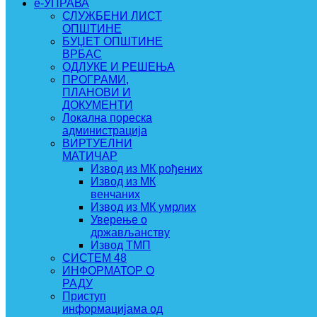
e-УПРАВА
СЛУЖБЕНИ ЛИСТ
ОПШТИНЕ
БУЏЕТ ОПШТИНЕ
ВРБАС
ОДЛУКЕ И РЕШЕЊА
ПРОГРАМИ,
ПЛАНОВИ И
ДОКУМЕНТИ
Локална пореска
администрација
ВИРТУЕЛНИ
МАТИЧАР
Извод из МК рођених
Извод из МК
венчаних
Извод из МК умрлих
Уверење о
држављанству
Извод ТМП
СИСТЕМ 48
ИНФОРМАТОР О
РАДУ
Приступ
информацијама од