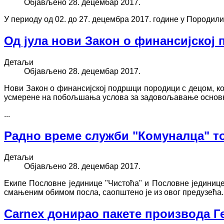
Објављено 28. децембар 2017.
У периоду од 02. до 27. децембра 2017. године у Породил
Од јула нови Закон о финансијској
Детаљи
Објављено 28. децембар 2017.
Нови Закон о финансијској подршци породици с децом, ко
усмерене на побољшања услова за задовољавање основни
...
Радно време служби "Комуналца" т
Детаљи
Објављено 28. децембар 2017.
Екипе Пословне јединице "Чистоћа" и Пословне јединице
смањеним обимом посла, саопштено је из овог предузећа.
Carnex донирао пакете производа 