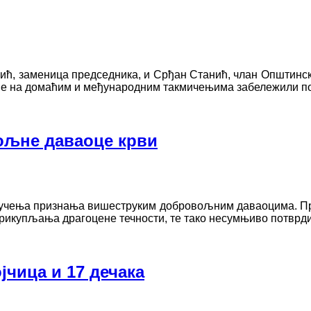
, заменица председника, и Срђан Станић, члан Општинско
дине на домаћим и међународним такмичењима забележили 
ољне даваоце крви
ручења признања вишеструким добровољним даваоцима. При
 прикупљања драгоцене течности, те тако несумњиво потврди
чица и 17 дечака