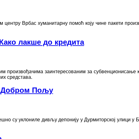
м центру Врбас хуманитарну помоћ коју чине пакети произ
Како лакше до кредита
м произвођачима заинтересованим за субвенционисање ка
их средстава.
м Добром Пољу
ешно су уклониле дивљу депонију у Дурмиторској улици у 
е