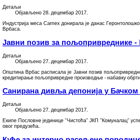
Детаљи
Објављено 28. децембар 2017.
Индустрија меса Carnex донирала је данас Геронтолошко
Врбаса.
Јавни позив за пољопривреднике - 
Детаљи
Објављено 27. децембар 2017.
Општина Врбас расписала је Јавни позив пољопривредни
кредитирање пољопривредне производње - набавку обртн
Санирана дивља депонија у Бачко
Детаљи
Објављено 27. децембар 2017.
Екипе Пословне јединице "Чистоћа" ЈКП "Комуналац" усп
овог предузећа.
Куће за интерно расељене породиц