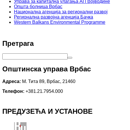
Управа за капитална улагања АП Војводине
Општа болница Врбас
Национална агенција за регионални развој
Регионална развојна агенција Бачка
Western Balkans Environmental Programme
Претрага
Општинска управа Врбас
Адреса:
М. Тита 89, Врбас, 21460
Телефон:
+381.21.7954.000
ПРЕДУЗЕЋА И УСТАНОВЕ