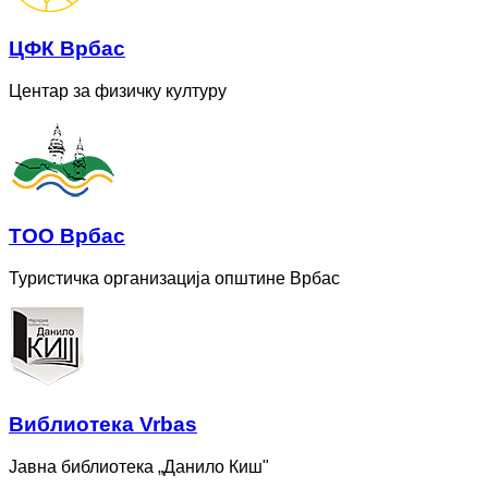
ЦФК Врбас
Центар за физичку културу
ТОО Врбас
Туристичка организација општине Врбас
Bиблиотека Vrbas
Јавна библиотека „Данило Киш"