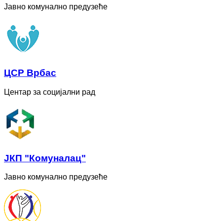
Јавно комунално предузеће
ЦСР Врбас
Центар за социјални рад
ЈКП "Комуналац"
Јавно комунално предузеће