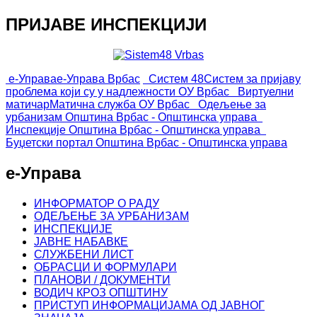
ПРИЈАВЕ ИНСПЕКЦИЈИ
е-Управа
е-Управа Врбас
Систем 48
Систем за пријаву
проблема који су у надлежности ОУ Врбас
Виртуелни
матичар
Матична служба ОУ Врбас
Одељење за
урбанизам
Општина Врбас - Општинска управа
Инспекције
Општина Врбас - Општинска управа
Буџетски портал
Општина Врбас - Општинска управа
е-Управа
ИНФОРМАТОР О РАДУ
ОДЕЉЕЊЕ ЗА УРБАНИЗАМ
ИНСПЕКЦИЈЕ
ЈАВНЕ НАБАВКЕ
СЛУЖБЕНИ ЛИСТ
ОБРАСЦИ И ФОРМУЛАРИ
ПЛАНОВИ / ДОКУМЕНТИ
ВОДИЧ КРОЗ ОПШТИНУ
ПРИСТУП ИНФОРМАЦИЈАМА ОД ЈАВНОГ