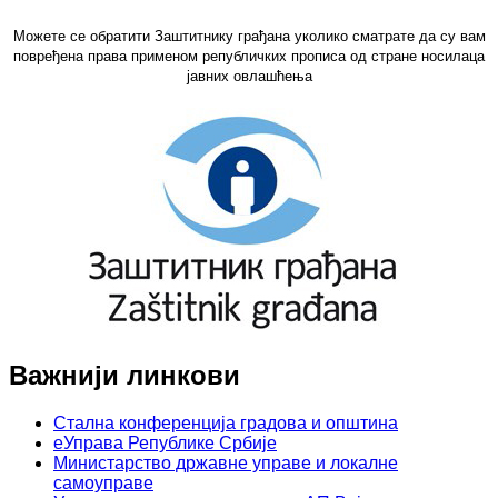
Можете се обратити Заштитнику грађана уколико сматрате да су вам
повређена права применом републичких прописа од стране носилаца
јавних овлашћења
Важнији линкови
Стална конференција градова и општина
еУправа Републике Србије
Министарство државне управе и локалне
самоуправе