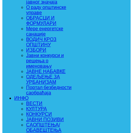
јавног значаја
О раду општинске
управе
ОБРАСЦИ И
ФОРМУЛАРИ
Мере енергетске
санације
ВОДИЧ КРОЗ
ОПШТИНУ
ИЗБОРИ
Јавни конкурси и
решења о
именовању
ЈАВНЕ НАБАВКЕ
ОДЕЉЕЊЕ ЗА
УРБАНИЗАМ
Портал безбедности
саобраћаја
ИНФО
ВЕСТИ
КУЛТУРА
КОНКУРСИ
ЈАВНИ ПОЗИВИ
САОПШТЕЊА/
ОБАВЕШТЕЊА