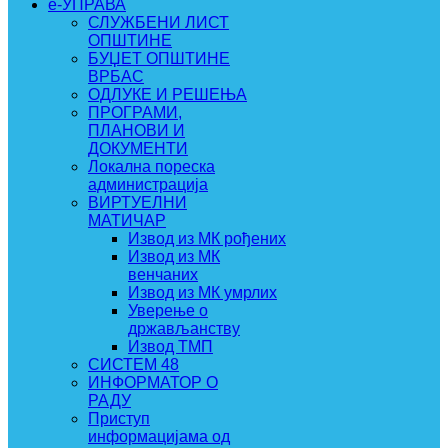
e-УПРАВА
СЛУЖБЕНИ ЛИСТ
ОПШТИНЕ
БУЏЕТ ОПШТИНЕ
ВРБАС
ОДЛУКЕ И РЕШЕЊА
ПРОГРАМИ,
ПЛАНОВИ И
ДОКУМЕНТИ
Локална пореска
администрација
ВИРТУЕЛНИ
МАТИЧАР
Извод из МК рођених
Извод из МК
венчаних
Извод из МК умрлих
Уверење о
држављанству
Извод ТМП
СИСТЕМ 48
ИНФОРМАТОР О
РАДУ
Приступ
информацијама од