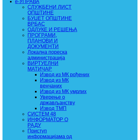
e-УПРАВА
СЛУЖБЕНИ ЛИСТ
ОПШТИНЕ
БУЏЕТ ОПШТИНЕ
ВРБАС
ОДЛУКЕ И РЕШЕЊА
ПРОГРАМИ,
ПЛАНОВИ И
ДОКУМЕНТИ
Локална пореска
администрација
ВИРТУЕЛНИ
МАТИЧАР
Извод из МК рођених
Извод из МК
венчаних
Извод из МК умрлих
Уверење о
држављанству
Извод ТМП
СИСТЕМ 48
ИНФОРМАТОР О
РАДУ
Приступ
информацијама од