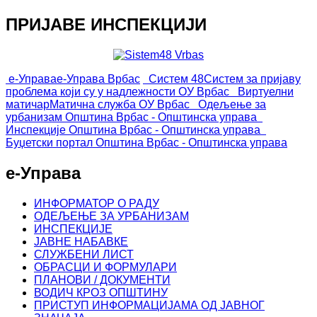
ПРИЈАВЕ ИНСПЕКЦИЈИ
е-Управа
е-Управа Врбас
Систем 48
Систем за пријаву
проблема који су у надлежности ОУ Врбас
Виртуелни
матичар
Матична служба ОУ Врбас
Одељење за
урбанизам
Општина Врбас - Општинска управа
Инспекције
Општина Врбас - Општинска управа
Буџетски портал
Општина Врбас - Општинска управа
е-Управа
ИНФОРМАТОР О РАДУ
ОДЕЉЕЊЕ ЗА УРБАНИЗАМ
ИНСПЕКЦИЈЕ
ЈАВНЕ НАБАВКЕ
СЛУЖБЕНИ ЛИСТ
ОБРАСЦИ И ФОРМУЛАРИ
ПЛАНОВИ / ДОКУМЕНТИ
ВОДИЧ КРОЗ ОПШТИНУ
ПРИСТУП ИНФОРМАЦИЈАМА ОД ЈАВНОГ