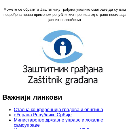
Можете се обратити Заштитнику грађана уколико сматрате да су вам
повређена права применом републичких прописа од стране носилаца
јавних овлашћења
Важнији линкови
Стална конференција градова и општина
еУправа Републике Србије
Министарство државне управе и локалне
самоуправе