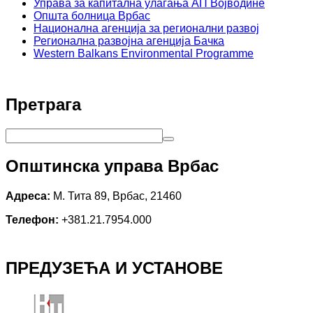
Управа за капитална улагања АП Војводине
Општа болница Врбас
Национална агенција за регионални развој
Регионална развојна агенција Бачка
Western Balkans Environmental Programme
Претрага
Општинска управа Врбас
Адреса:
М. Тита 89, Врбас, 21460
Телефон:
+381.21.7954.000
ПРЕДУЗЕЋА И УСТАНОВЕ