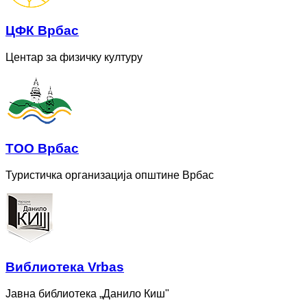
ЦФК Врбас
Центар за физичку културу
ТОО Врбас
Туристичка организација општине Врбас
Bиблиотека Vrbas
Јавна библиотека „Данило Киш"