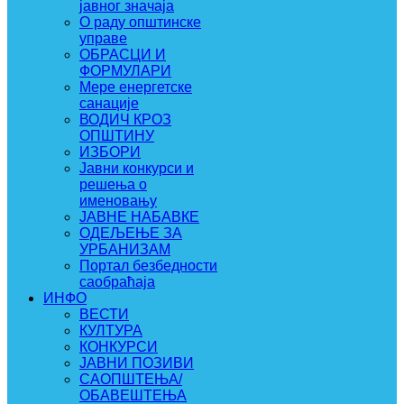
јавног значаја
О раду општинске
управе
ОБРАСЦИ И
ФОРМУЛАРИ
Мере енергетске
санације
ВОДИЧ КРОЗ
ОПШТИНУ
ИЗБОРИ
Јавни конкурси и
решења о
именовању
ЈАВНЕ НАБАВКЕ
ОДЕЉЕЊЕ ЗА
УРБАНИЗАМ
Портал безбедности
саобраћаја
ИНФО
ВЕСТИ
КУЛТУРА
КОНКУРСИ
ЈАВНИ ПОЗИВИ
САОПШТЕЊА/
ОБАВЕШТЕЊА