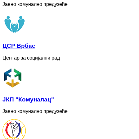
Јавно комунално предузеће
ЦСР Врбас
Центар за социјални рад
ЈКП "Комуналац"
Јавно комунално предузеће