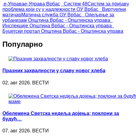
е-Управа
е-Управа Врбас
Систем 48
Систем за пријаву
проблема који су у надлежности ОУ Врбас
Виртуелни
матичар
Матична служба ОУ Врбас
Одељење за
урбанизам
Општина Врбас - Општинска управа
Инспекције
Општина Врбас - Општинска управа
Буџетски портал
Општина Врбас - Општинска управа
Популарно
Празник захвалности у славу новог хлеба
02. авг 2026. ВЕСТИ
Обележена Светска недеља дојења; поклони за
будућ…
07. авг 2026. ВЕСТИ