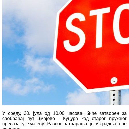
У среду, 30. јула од 10.00 часова, биће затворен за
саобраћај пут Змајево - Куцура код старог пружног
прелаза у Змајеву. Разлог затварања је изградња ове
деонице.