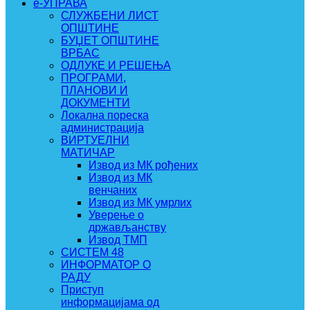
e-УПРАВА
СЛУЖБЕНИ ЛИСТ
ОПШТИНЕ
БУЏЕТ ОПШТИНЕ
ВРБАС
ОДЛУКЕ И РЕШЕЊА
ПРОГРАМИ,
ПЛАНОВИ И
ДОКУМЕНТИ
Локална пореска
администрација
ВИРТУЕЛНИ
МАТИЧАР
Извод из МК рођених
Извод из МК
венчаних
Извод из МК умрлих
Уверење о
држављанству
Извод ТМП
СИСТЕМ 48
ИНФОРМАТОР О
РАДУ
Приступ
информацијама од