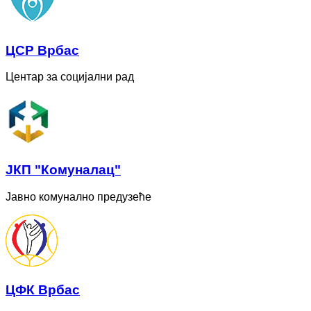
ЦСР Врбас
Центар за социјални рад
ЈКП "Комуналац"
Јавно комунално предузеће
ЦФК Врбас