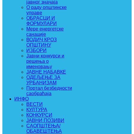
јавног значаја
О раду општинске
управе
ОБРАСЦИ И
ФОРМУЛАРИ
Мере енергетске
санације
ВОДИЧ КРОЗ
ОПШТИНУ
ИЗБОРИ
Јавни конкурси и
решења о
именовању
ЈАВНЕ НАБАВКЕ
ОДЕЉЕЊЕ ЗА
УРБАНИЗАМ
Портал безбедности
саобраћаја
ИНФО
ВЕСТИ
КУЛТУРА
КОНКУРСИ
ЈАВНИ ПОЗИВИ
САОПШТЕЊА/
ОБАВЕШТЕЊА