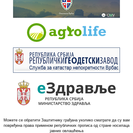
Можете се обратити Заштитнику грађана уколико сматрате да су вам
повређена права применом републичких прописа од стране носилаца
јавних овлашћења