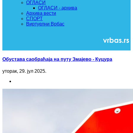
ОГЛАСИ
ОГЛАСИ - архива
Архива вести
СПОРТ
Виртуелни Врбас
Обустава саобраћаја на путу Змајево - Куцура
уторак, 29. јул 2025.