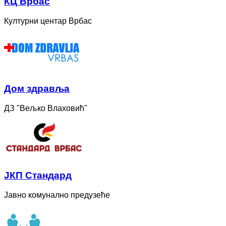
КЦ Врбас
Културни центар Врбас
Дом здравља
ДЗ "Вељко Влаховић"
ЈКП Стандард
Јавно комунално предузеће