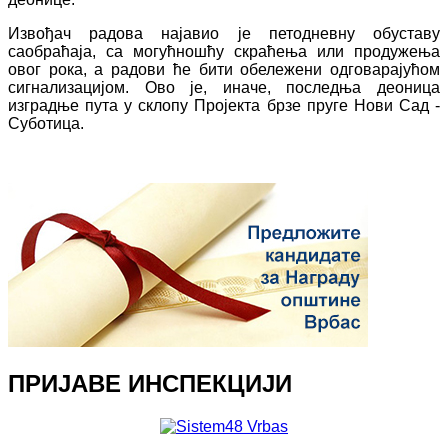
Извођач радова најавио је петодневну обуставу
саобраћаја, са могућношћу скраћења или продужења
овог рока, а радови ће бити обележени одговарајућом
сигнализацијом. Ово је, иначе, последња деоница
изградње пута у склопу Пројекта брзе пруге Нови Сад -
Суботица.
ПРИЈАВЕ ИНСПЕКЦИЈИ