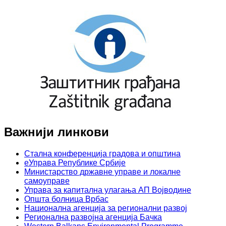
Важнији линкови
Стална конференција градова и општина
еУправа Републике Србије
Министарство државне управе и локалне
самоуправе
Управа за капитална улагања АП Војводине
Општа болница Врбас
Национална агенција за регионални развој
Регионална развојна агенција Бачка