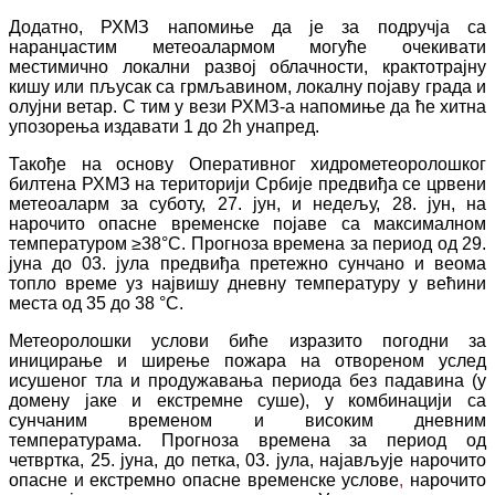
Додатно, РХМЗ напомиње да је за подручја са
наранџастим метеоалармом могуће очекивати
местимично локални развој облачности, крактотрајну
кишу или пљусак са грмљавином, локалну појаву града и
олујни ветар. С тим у вези РХМЗ-а напомиње да ће хитна
упозорења издавати 1 до 2h унапред.
Такође на основу Оперативног хидрометеоролошког
билтена РХМЗ на територији Србије предвиђа се
црвени
метеоаларм за
суботу, 27. јун,
и
недељу, 28. јун,
на
нарочито опасне временске појаве са максималном
температуром ≥38°С. Прогноза временa за период од 29.
јуна до 03. јула предвиђа претежно сунчано и веома
топло време уз највишу дневну температуру у већини
места од 35 до 38 °С.
Метеоролошки услови биће изразито погодни за
иницирање и ширење пожара на отвореном услед
исушеног тла и продужавања периода без падавина (у
домену јаке и екстремне суше), у комбинацији са
сунчаним временом и високим дневним
температурама. Прогноза времена за период од
четвртка, 25. јуна,
до
петка, 03. јула,
најављује нарочито
опасне и екстремно опасне временске услове
,
нарочито