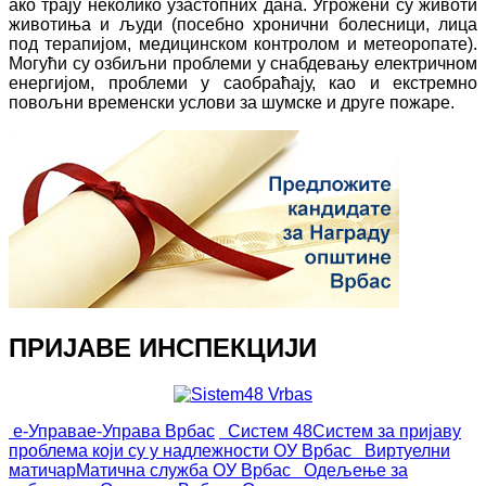
ако трају неколико узастопних дана. Угрожени су животи
животиња и људи (посебно хронични болесници, лица
под терапијом, медицинском контролом и метеоропате).
Могући су озбиљни проблеми у снабдевању електричном
енергијом, проблеми у саобраћају, као и екстремно
повољни временски услови за шумске и друге пожаре.
ПРИЈАВЕ ИНСПЕКЦИЈИ
е-Управа
е-Управа Врбас
Систем 48
Систем за пријаву
проблема који су у надлежности ОУ Врбас
Виртуелни
матичар
Матична служба ОУ Врбас
Одељење за