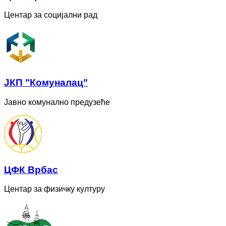
Центар за социјални рад
ЈКП "Комуналац"
Јавно комунално предузеће
ЦФК Врбас
Центар за физичку културу