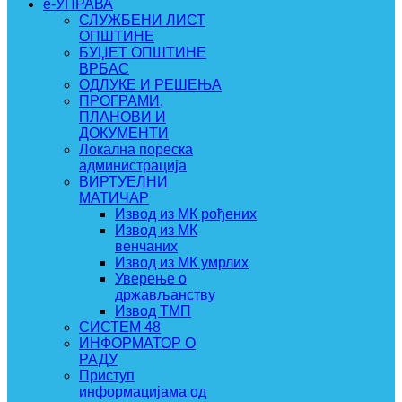
e-УПРАВА
СЛУЖБЕНИ ЛИСТ
ОПШТИНЕ
БУЏЕТ ОПШТИНЕ
ВРБАС
ОДЛУКЕ И РЕШЕЊА
ПРОГРАМИ,
ПЛАНОВИ И
ДОКУМЕНТИ
Локална пореска
администрација
ВИРТУЕЛНИ
МАТИЧАР
Извод из МК рођених
Извод из МК
венчаних
Извод из МК умрлих
Уверење о
држављанству
Извод ТМП
СИСТЕМ 48
ИНФОРМАТОР О
РАДУ
Приступ
информацијама од