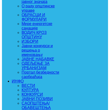
јавног значаја
О раду општинске
управе
ОБРАСЦИ И
ФОРМУЛАРИ
Мере енергетске
санације
ВОДИЧ КРОЗ
ОПШТИНУ
ИЗБОРИ
Јавни конкурси и
решења о
именовању
ЈАВНЕ НАБАВКЕ
ОДЕЉЕЊЕ ЗА
УРБАНИЗАМ
Портал безбедности
саобраћаја
ИНФО
ВЕСТИ
КУЛТУРА
КОНКУРСИ
ЈАВНИ ПОЗИВИ
САОПШТЕЊА/
ОБАВЕШТЕЊА