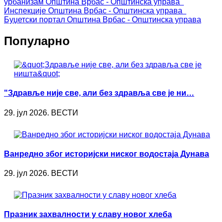
урбанизам
Општина Врбас - Општинска управа
Инспекције
Општина Врбас - Општинска управа
Буџетски портал
Општина Врбас - Општинска управа
Популарно
"Здравље није све, али без здравља све је ни…
29. јул 2026. ВЕСТИ
Ванредно због историјски ниског водостаја Дунава
29. јул 2026. ВЕСТИ
Празник захвалности у славу новог хлеба