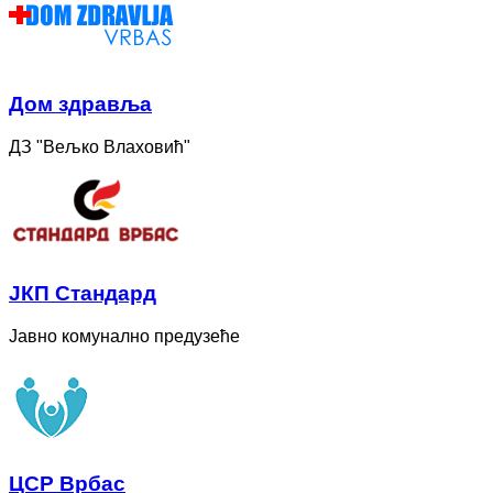
Дом здравља
ДЗ "Вељко Влаховић"
ЈКП Стандард
Јавно комунално предузеће
ЦСР Врбас