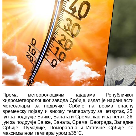
Према метеоролошким најавама Републичког
хидрометеоролошког завода Србије, издат је
наранџасти
метеоаларм за подручје Србије на веома опасну
временску појаву и високу температуру
за четвртак, 25.
јун
за подручје Бачке, Баната и Срема, као
и за петак, 26.
јун
за подручје Бачке, Баната, Срема, Београда, Западне
Србије, Шумадије, Поморавља и Источне Србије, са
максималном температуром ≥35°С.