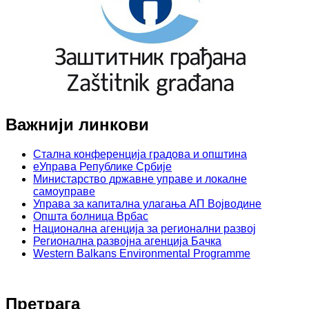
Важнији линкови
Стална конференција градова и општина
еУправа Републике Србије
Министарство државне управе и локалне
самоуправе
Управа за капитална улагања АП Војводине
Општа болница Врбас
Национална агенција за регионални развој
Регионална развојна агенција Бачка
Western Balkans Environmental Programme
Претрага