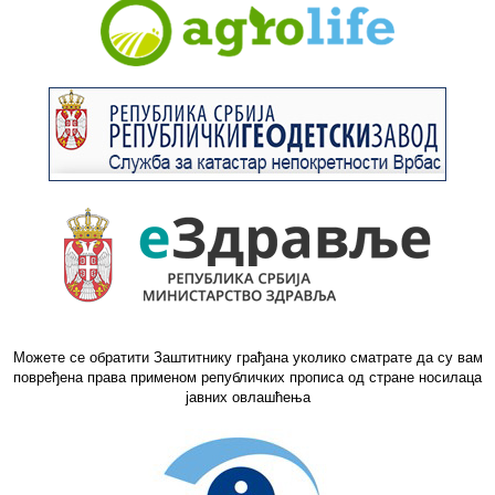
Можете се обратити Заштитнику грађана уколико сматрате да су вам
повређена права применом републичких прописа од стране носилаца
јавних овлашћења