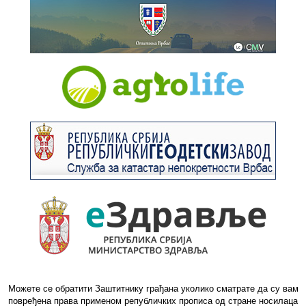
Можете се обратити Заштитнику грађана уколико сматрате да су вам
повређена права применом републичких прописа од стране носилаца