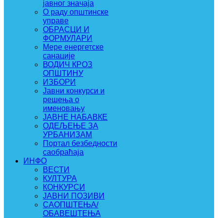
јавног значаја
О раду општинске
управе
ОБРАСЦИ И
ФОРМУЛАРИ
Мере енергетске
санације
ВОДИЧ КРОЗ
ОПШТИНУ
ИЗБОРИ
Јавни конкурси и
решења о
именовању
ЈАВНЕ НАБАВКЕ
ОДЕЉЕЊЕ ЗА
УРБАНИЗАМ
Портал безбедности
саобраћаја
ИНФО
ВЕСТИ
КУЛТУРА
КОНКУРСИ
ЈАВНИ ПОЗИВИ
САОПШТЕЊА/
ОБАВЕШТЕЊА