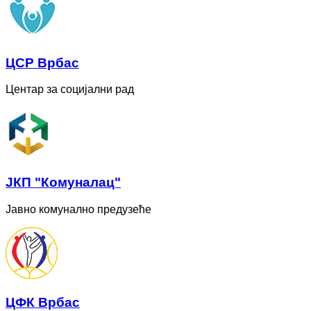
ЦСР Врбас
Центар за социјални рад
ЈКП "Комуналац"
Јавно комунално предузеће
ЦФК Врбас