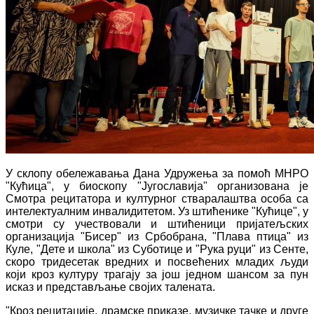
У склопу обележавања Дана Удружења за помоћ МНРО
"Кућица", у биоскопу "Југославија" организована је
Смотра рецитатора и културног стваралаштва особа са
интелектуалним инвалидитетом. Уз штићенике "Кућице", у
смотри су учествовали и штићеници пријатељских
организација "Бисер" из Србобрана, "Плава птица" из
Куле, "Дете и школа" из Суботице и "Рука руци" из Сенте,
скоро тридесетак вредних и посвећених младих људи
који кроз културу трагају за још једном шансом за пун
исказ и представљање својих талената.
"Кроз рецитације, драмске приказе, музичке тачке и друге