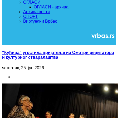
ОГЛАСИ
ОГЛАСИ - архива
Архива вести
СПОРТ
Виртуелни Врбас
"Кућица" угостила пријатеље на Смотри рецитатора
и културног стваралаштва
четвртак, 25. јун 2026.