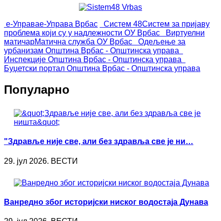
е-Управа
е-Управа Врбас
Систем 48
Систем за пријаву
проблема који су у надлежности ОУ Врбас
Виртуелни
матичар
Матична служба ОУ Врбас
Одељење за
урбанизам
Општина Врбас - Општинска управа
Инспекције
Општина Врбас - Општинска управа
Буџетски портал
Општина Врбас - Општинска управа
Популарно
"Здравље није све, али без здравља све је ни…
29. јул 2026. ВЕСТИ
Ванредно због историјски ниског водостаја Дунава