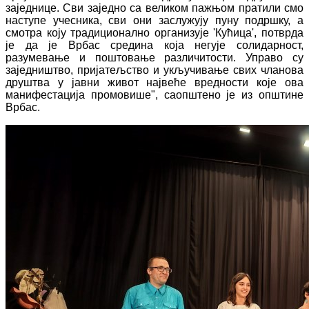
заједнице. Сви заједно са великом пажњом пратили смо
наступе учесника, сви они заслужују пуну подршку, а
смотра коју традиционално организује 'Кућица', потврда
је да је Врбас средина која негује солидарност,
разумевање и поштовање различитости. Управо су
заједништво, пријатељство и укључивање свих чланова
друштва у јавни живот највеће вредности које ова
манифестација промовише", саопштено је из општине
Врбас.