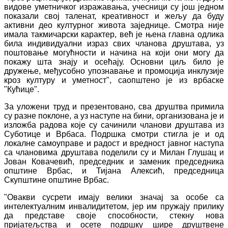
видове уметничког изражавања, учесници су још једном
показали свој таленат, креативност и жељу да буду
активни део културног живота заједнице. Смотра није
имала такмичарски карактер, већ је њена главна одлика
била индивидуални израз свих чланова друштава, уз
поштовање могућности и начина на који они могу да
покажу шта знају и осећају. Основни циљ било је
дружење, међусобно упознавање и промоција инклузије
кроз културу и уметност", саопштено је из врбаске
"Кућице".
За уложени труд и презентовано, сва друштва примила
су разне поклоне, а уз наступе на бини, организована је и
изложба радова које су сачинили чланови друштава из
Суботице и Врбаса. Подршка смотри стигла је и од
локалне самоуправе и радост и вредност јавног наступа
са члановима друштава поделили су и Милан Глушац и
Јован Ковачевић, председник и заменик председника
општине Врбас, и Тијана Алексић, председница
Скупштине општине Врбас.
"Овакви сусрети имају велики значај за особе са
интелектуалним инвалидитетом, јер им пружају прилику
да представе своје способности, стекну нова
пријатељства и осете подршку шире друштвене