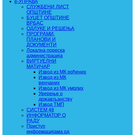
e-УПРАВА
СЛУЖБЕНИ ЛИСТ
ОПШТИНЕ
БУЏЕТ ОПШТИНЕ
ВРБАС
ОДЛУКЕ И РЕШЕЊА
ПРОГРАМИ,
ПЛАНОВИ И
ДОКУМЕНТИ
Локална пореска
администрација
ВИРТУЕЛНИ
МАТИЧАР
Извод из МК рођених
Извод из МК
венчаних
Извод из МК умрлих
Уверење о
држављанству
Извод ТМП
СИСТЕМ 48
ИНФОРМАТОР О
РАДУ
Приступ
информацијама од