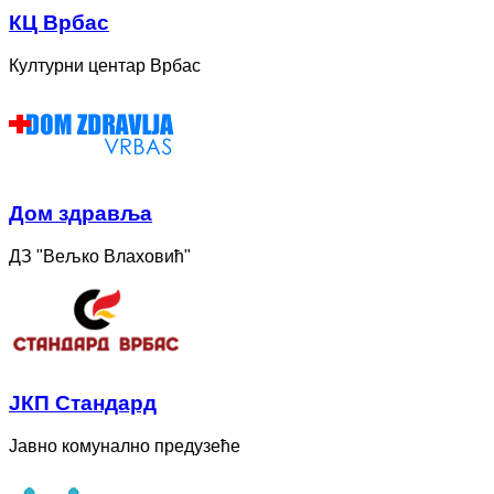
КЦ Врбас
Културни центар Врбас
Дом здравља
ДЗ "Вељко Влаховић"
ЈКП Стандард
Јавно комунално предузеће