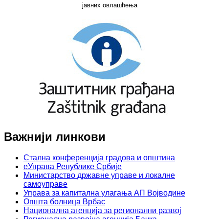
јавних овлашћења
Важнији линкови
Стална конференција градова и општина
еУправа Републике Србије
Министарство државне управе и локалне
самоуправе
Управа за капитална улагања АП Војводине
Општа болница Врбас
Национална агенција за регионални развој