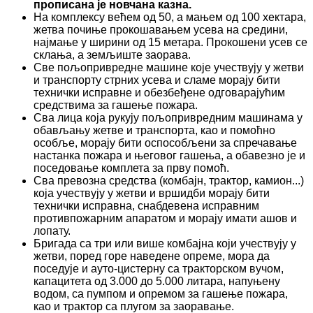
прописана је новчана казна.
На комплексу већем од 50, а мањем од 100 хектара,
жетва почиње прокошавањем усева на средини,
најмање у ширини од 15 метара. Прокошени усев се
склања, а земљиште заорава.
Све пољопривредне машине које учествују у жетви
и транспорту стрних усева и сламе морају бити
технички исправне и обезбеђене одговарајућим
средствима за гашење пожара.
Сва лица која рукују пољопривредним машинама у
обављању жетве и транспорта, као и помоћно
особље, морају бити оспособљени за спречавање
настанка пожара и његовог гашења, а обавезно је и
поседовање комплета за прву помоћ.
Сва превозна средства (комбајн, трактор, камион...)
која учествују у жетви и вршидби морају бити
технички исправна, снабдевена исправним
противпожарним апаратом и морају имати ашов и
лопату.
Бригада са три или више комбајна који учествују у
жетви, поред горе наведене опреме, мора да
поседује и ауто-цистерну са тракторском вучом,
капацитета од 3.000 до 5.000 литара, напуњену
водом, са пумпом и опремом за гашење пожара,
као и трактор са плугом за заоравање.