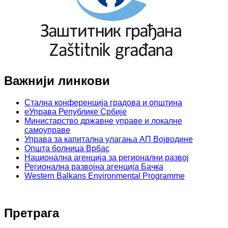
Важнији линкови
Стална конференција градова и општина
еУправа Републике Србије
Министарство државне управе и локалне
самоуправе
Управа за капитална улагања АП Војводине
Општа болница Врбас
Национална агенција за регионални развој
Регионална развојна агенција Бачка
Western Balkans Environmental Programme
Претрага