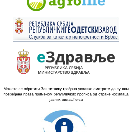
Можете се обратити Заштитнику грађана уколико сматрате да су вам
повређена права применом републичких прописа од стране носилаца
јавних овлашћења