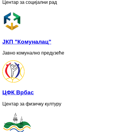
Центар за социјални рад
ЈКП "Комуналац"
Јавно комунално предузеће
ЦФК Врбас
Центар за физичку културу