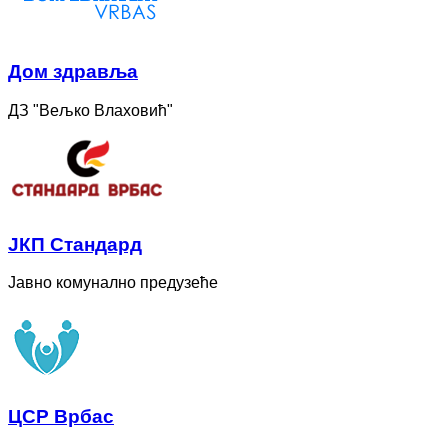
Дом здравља
ДЗ "Вељко Влаховић"
ЈКП Стандард
Јавно комунално предузеће
ЦСР Врбас