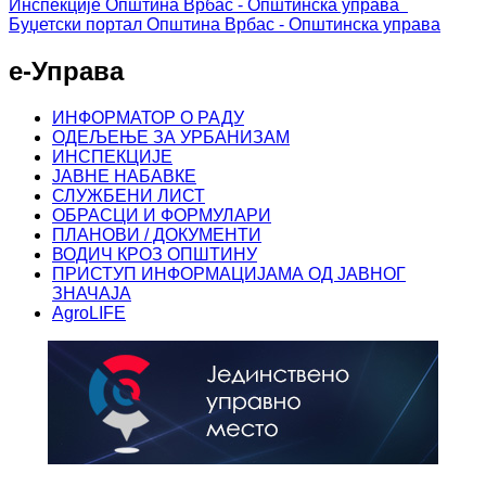
Инспекције
Општина Врбас - Општинска управа
Буџетски портал
Општина Врбас - Општинска управа
е-Управа
ИНФОРМАТОР О РАДУ
ОДЕЉЕЊЕ ЗА УРБАНИЗАМ
ИНСПЕКЦИЈЕ
ЈАВНЕ НАБАВКЕ
СЛУЖБЕНИ ЛИСТ
ОБРАСЦИ И ФОРМУЛАРИ
ПЛАНОВИ / ДОКУМЕНТИ
ВОДИЧ КРОЗ ОПШТИНУ
ПРИСТУП ИНФОРМАЦИЈАМА ОД ЈАВНОГ
ЗНАЧАЈА
AgroLIFE