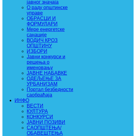
јавног значаја
О раду општинске
управе
ОБРАСЦИ И
ФОРМУЛАРИ
Мере енергетске
санације
ВОДИЧ КРОЗ
ОПШТИНУ
ИЗБОРИ
Јавни конкурси и
решења о
именовању
ЈАВНЕ НАБАВКЕ
ОДЕЉЕЊЕ ЗА
УРБАНИЗАМ
Портал безбедности
саобраћаја
ИНФО
ВЕСТИ
КУЛТУРА
КОНКУРСИ
ЈАВНИ ПОЗИВИ
САОПШТЕЊА/
ОБАВЕШТЕЊА