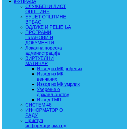
e-УПРАВА
СЛУЖБЕНИ ЛИСТ
ОПШТИНЕ
БУЏЕТ ОПШТИНЕ
ВРБАС
ОДЛУКЕ И РЕШЕЊА
ПРОГРАМИ,
ПЛАНОВИ И
ДОКУМЕНТИ
Локална пореска
администрација
ВИРТУЕЛНИ
МАТИЧАР
Извод из МК рођених
Извод из МК
венчаних
Извод из МК умрлих
Уверење о
држављанству
Извод ТМП
СИСТЕМ 48
ИНФОРМАТОР О
РАДУ
Приступ
информацијама од