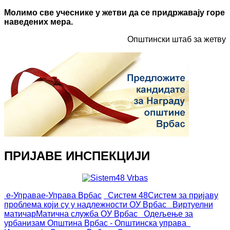
Молимо све учеснике у жетви да се придржавају горе
наведених мера.
Општински штаб за жетву
ПРИЈАВЕ ИНСПЕКЦИЈИ
е-Управа
е-Управа Врбас
Систем 48
Систем за пријаву
проблема који су у надлежности ОУ Врбас
Виртуелни
матичар
Матична служба ОУ Врбас
Одељење за
урбанизам
Општина Врбас - Општинска управа