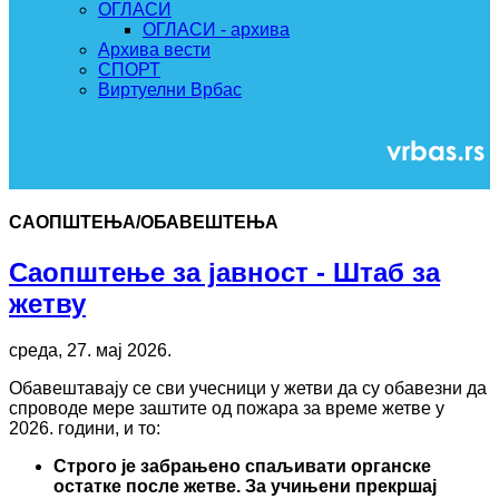
ОГЛАСИ
ОГЛАСИ - архива
Архива вести
СПОРТ
Виртуелни Врбас
САОПШТЕЊА/ОБАВЕШТЕЊА
Саопштење за јавност - Штаб за
жетву
среда, 27. мај 2026.
Обавештавају се сви учесници у жетви да су обавезни да
спроводе мере заштите од пожара за време жетве у
2026. години, и то:
Строго је забрањено спаљивати органске
остатке после жетве. За учињени прекршај