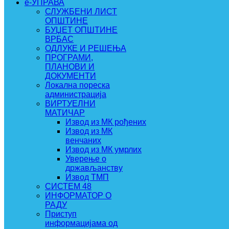
e-УПРАВА
СЛУЖБЕНИ ЛИСТ
ОПШТИНЕ
БУЏЕТ ОПШТИНЕ
ВРБАС
ОДЛУКЕ И РЕШЕЊА
ПРОГРАМИ,
ПЛАНОВИ И
ДОКУМЕНТИ
Локална пореска
администрација
ВИРТУЕЛНИ
МАТИЧАР
Извод из МК рођених
Извод из МК
венчаних
Извод из МК умрлих
Уверење о
држављанству
Извод ТМП
СИСТЕМ 48
ИНФОРМАТОР О
РАДУ
Приступ
информацијама од