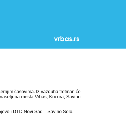
ečernjim časovima. Iz vazduha tretman će
a naseljena mesta Vrbas, Kucura, Savino
ojevo i DTD Novi Sad – Savino Selo.