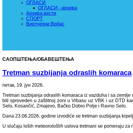
ОГЛАСИ
ОГЛАСИ - архива
Архива вести
СПОРТ
Виртуелни Врбас
САОПШТЕЊА/ОБАВЕШТЕЊА
Tretman suzbijanja odraslih komaraca
петак, 19. јун 2026.
Tretman suzbijanja odraslih komaraca iz vazduha i sa zemlje n
biti sproveden u zaštitnoj zoni u Vrbasu uz VBK i uz DTD ka
Selo, Kosančić, Zmajevo, Bačko Dobro Polje i Ravno Selo.
Dana 23.06.2026. godine izvodiće se tretman suzbijanja krp
U slučaju loših meteorološlih uslova tretmani se pomeraju za 