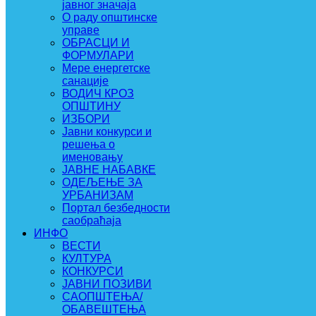
јавног значаја
О раду општинске
управе
ОБРАСЦИ И
ФОРМУЛАРИ
Мере енергетске
санације
ВОДИЧ КРОЗ
ОПШТИНУ
ИЗБОРИ
Јавни конкурси и
решења о
именовању
ЈАВНЕ НАБАВКЕ
ОДЕЉЕЊЕ ЗА
УРБАНИЗАМ
Портал безбедности
саобраћаја
ИНФО
ВЕСТИ
КУЛТУРА
КОНКУРСИ
ЈАВНИ ПОЗИВИ
САОПШТЕЊА/
ОБАВЕШТЕЊА