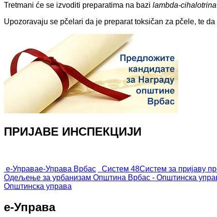
Tretmani će se izvoditi preparatima na bazi
lambda-cihalotrina
Upozoravaju se pčelari da je preparat toksičan za pčele, te da
ПРИЈАВЕ ИНСПЕКЦИЈИ
е-Управа
е-Управа Врбас
Систем 48
Систем за пријаву п
Одељење за урбанизам
Општина Врбас - Општинска упра
Општинска управа
е-Управа