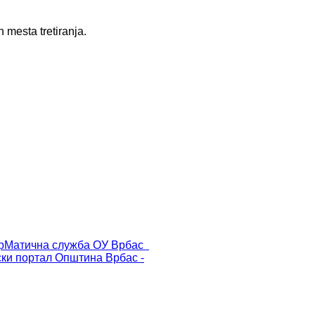
 mesta tretiranja.
р
Матична служба ОУ Врбас
ски портал
Општина Врбас -