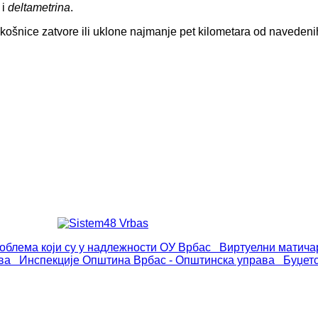
i
deltametrina
.
 košnice zatvore ili uklone najmanje pet kilometara od navedenih
роблема који су у надлежности ОУ Врбас
Виртуелни матича
ва
Инспекције
Општина Врбас - Општинска управа
Буџет