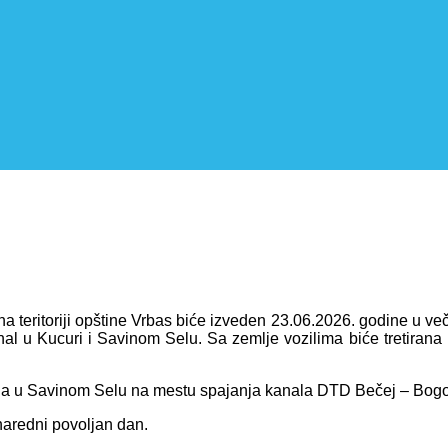
a teritoriji opštine Vrbas biće izveden 23.06.2026. godine u v
nal u Kucuri i Savinom Selu. Sa zemlje vozilima biće tretiran
elja u Savinom Selu na mestu spajanja kanala DTD Bečej – Bog
naredni povoljan dan.