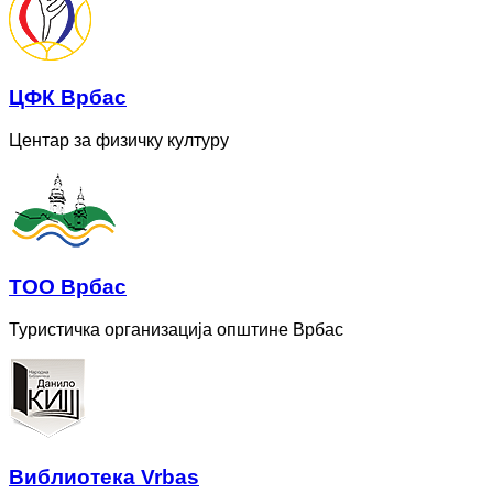
ЦФК Врбас
Центар за физичку културу
ТОО Врбас
Туристичка организација општине Врбас
Bиблиотека Vrbas