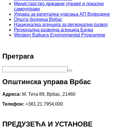
Министарство државне управе и локалне
самоуправе
Управа за капитална улагања АП Војводине
Општа болница Врбас
Национална агенција за регионални развој
Регионална развојна агенција Бачка
Western Balkans Environmental Programme
Претрага
Општинска управа Врбас
Адреса:
М. Тита 89, Врбас, 21460
Телефон:
+381.21.7954.000
ПРЕДУЗЕЋА И УСТАНОВЕ