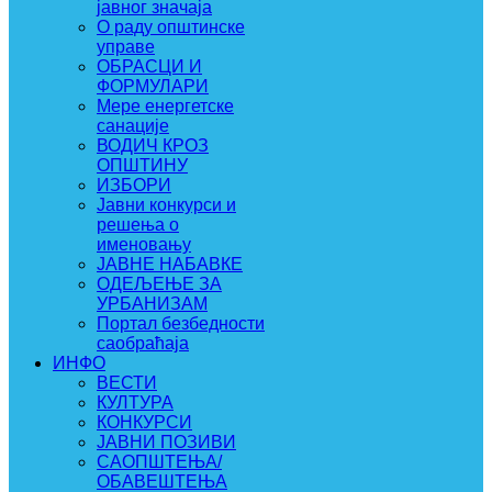
јавног значаја
О раду општинске
управе
ОБРАСЦИ И
ФОРМУЛАРИ
Мере енергетске
санације
ВОДИЧ КРОЗ
ОПШТИНУ
ИЗБОРИ
Јавни конкурси и
решења о
именовању
ЈАВНЕ НАБАВКЕ
ОДЕЉЕЊЕ ЗА
УРБАНИЗАМ
Портал безбедности
саобраћаја
ИНФО
ВЕСТИ
КУЛТУРА
КОНКУРСИ
ЈАВНИ ПОЗИВИ
САОПШТЕЊА/
ОБАВЕШТЕЊА