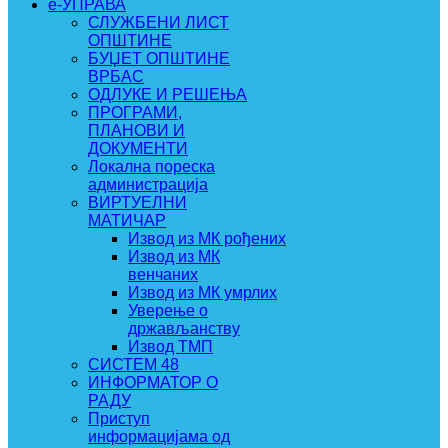
e-УПРАВА
СЛУЖБЕНИ ЛИСТ
ОПШТИНЕ
БУЏЕТ ОПШТИНЕ
ВРБАС
ОДЛУКЕ И РЕШЕЊА
ПРОГРАМИ,
ПЛАНОВИ И
ДОКУМЕНТИ
Локална пореска
администрација
ВИРТУЕЛНИ
МАТИЧАР
Извод из МК рођених
Извод из МК
венчаних
Извод из МК умрлих
Уверење о
држављанству
Извод ТМП
СИСТЕМ 48
ИНФОРМАТОР О
РАДУ
Приступ
информацијама од