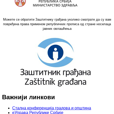
Можете се обратити Заштитнику грађана уколико сматрате да су вам
повређена права применом републичких прописа од стране носилаца
јавних овлашћења
Важнији линкови
Стална конференција градова и општина
еУправа Републике Србије