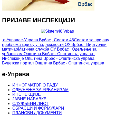
ПРИЈАВЕ ИНСПЕКЦИЈИ
е-Управа
е-Управа Врбас
Систем 48
Систем за пријаву
проблема који су у надлежности ОУ Врбас
Виртуелни
матичар
Матична служба ОУ Врбас
Одељење за
урбанизам
Општина Врбас - Општинска управа
Инспекције
Општина Врбас - Општинска управа
Буџетски портал
Општина Врбас - Општинска управа
е-Управа
ИНФОРМАТОР О РАДУ
ОДЕЉЕЊЕ ЗА УРБАНИЗАМ
ИНСПЕКЦИЈЕ
ЈАВНЕ НАБАВКЕ
СЛУЖБЕНИ ЛИСТ
ОБРАСЦИ И ФОРМУЛАРИ
ПЛАНОВИ / ДОКУМЕНТИ