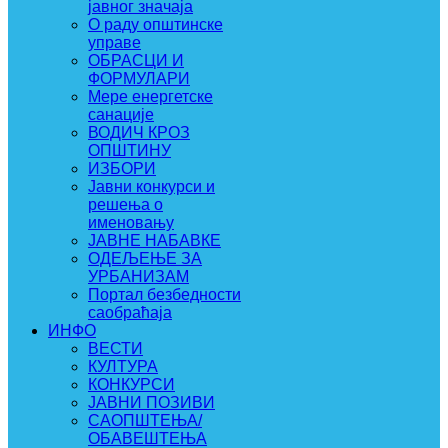
јавног значаја
О раду општинске
управе
ОБРАСЦИ И
ФОРМУЛАРИ
Мере енергетске
санације
ВОДИЧ КРОЗ
ОПШТИНУ
ИЗБОРИ
Јавни конкурси и
решења о
именовању
ЈАВНЕ НАБАВКЕ
ОДЕЉЕЊЕ ЗА
УРБАНИЗАМ
Портал безбедности
саобраћаја
ИНФО
ВЕСТИ
КУЛТУРА
КОНКУРСИ
ЈАВНИ ПОЗИВИ
САОПШТЕЊА/
ОБАВЕШТЕЊА