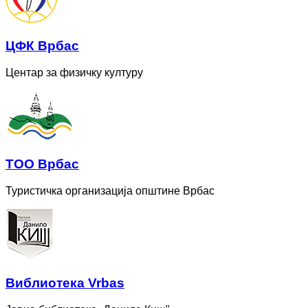
ЦФК Врбас
Центар за физичку културу
ТОО Врбас
Туристичка организација општине Врбас
Bиблиотека Vrbas