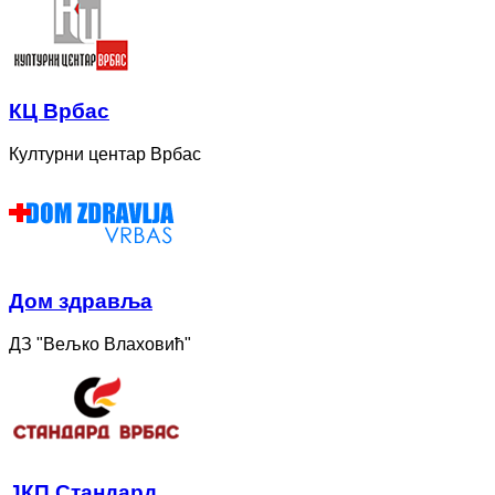
КЦ Врбас
Културни центар Врбас
Дом здравља
ДЗ "Вељко Влаховић"
ЈКП Стандард