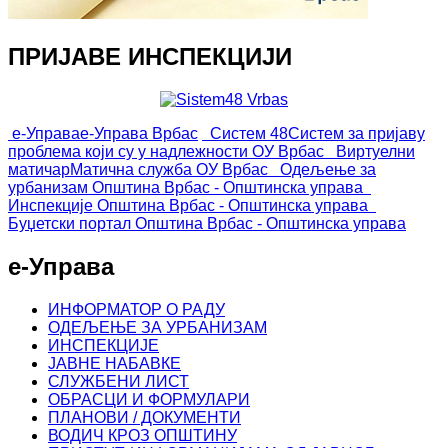
ПРИЈАВЕ ИНСПЕКЦИЈИ
е-Управа
е-Управа Врбас
Систем 48
Систем за пријаву
проблема који су у надлежности ОУ Врбас
Виртуелни
матичар
Матична служба ОУ Врбас
Одељење за
урбанизам
Општина Врбас - Општинска управа
Инспекције
Општина Врбас - Општинска управа
Буџетски портал
Општина Врбас - Општинска управа
е-Управа
ИНФОРМАТОР О РАДУ
ОДЕЉЕЊЕ ЗА УРБАНИЗАМ
ИНСПЕКЦИЈЕ
ЈАВНЕ НАБАВКЕ
СЛУЖБЕНИ ЛИСТ
ОБРАСЦИ И ФОРМУЛАРИ
ПЛАНОВИ / ДОКУМЕНТИ
ВОДИЧ КРОЗ ОПШТИНУ