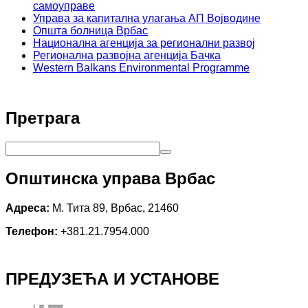
самоуправе
Управа за капитална улагања АП Војводине
Општа болница Врбас
Национална агенција за регионални развој
Регионална развојна агенција Бачка
Western Balkans Environmental Programme
Претрага
Општинска управа Врбас
Адреса:
М. Тита 89, Врбас, 21460
Телефон:
+381.21.7954.000
ПРЕДУЗЕЋА И УСТАНОВЕ