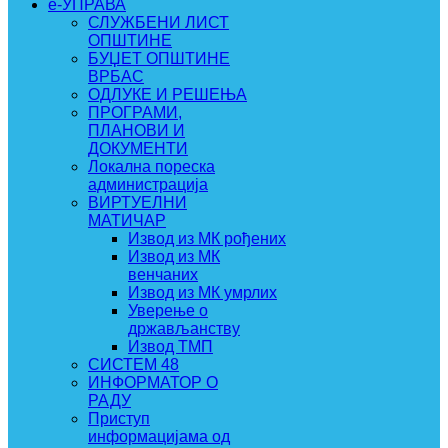
e-УПРАВА
СЛУЖБЕНИ ЛИСТ
ОПШТИНЕ
БУЏЕТ ОПШТИНЕ
ВРБАС
ОДЛУКЕ И РЕШЕЊА
ПРОГРАМИ,
ПЛАНОВИ И
ДОКУМЕНТИ
Локална пореска
администрација
ВИРТУЕЛНИ
МАТИЧАР
Извод из МК рођених
Извод из МК
венчаних
Извод из МК умрлих
Уверење о
држављанству
Извод ТМП
СИСТЕМ 48
ИНФОРМАТОР О
РАДУ
Приступ
информацијама од