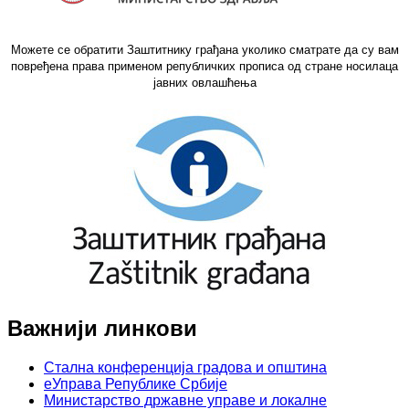
Можете се обратити Заштитнику грађана уколико сматрате да су вам
повређена права применом републичких прописа од стране носилаца
јавних овлашћења
Важнији линкови
Стална конференција градова и општина
еУправа Републике Србије
Министарство државне управе и локалне