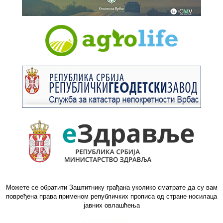
Можете се обратити Заштитнику грађана уколико сматрате да су вам
повређена права применом републичких прописа од стране носилаца
јавних овлашћења