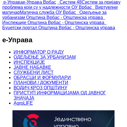
е-Управа
е-Управа Врбас
Систем 48
Систем за пријаву
проблема који су у надлежности ОУ Врбас
Виртуелни
матичар
Матична служба ОУ Врбас
Одељење за
урбанизам
Општина Врбас - Општинска управа
Инспекције
Општина Врбас - Општинска управа
Буџетски портал
Општина Врбас - Општинска управа
е-Управа
ИНФОРМАТОР О РАДУ
ОДЕЉЕЊЕ ЗА УРБАНИЗАМ
ИНСПЕКЦИЈЕ
ЈАВНЕ НАБАВКЕ
СЛУЖБЕНИ ЛИСТ
ОБРАСЦИ И ФОРМУЛАРИ
ПЛАНОВИ / ДОКУМЕНТИ
ВОДИЧ КРОЗ ОПШТИНУ
ПРИСТУП ИНФОРМАЦИЈАМА ОД ЈАВНОГ
ЗНАЧАЈА
AgroLIFE