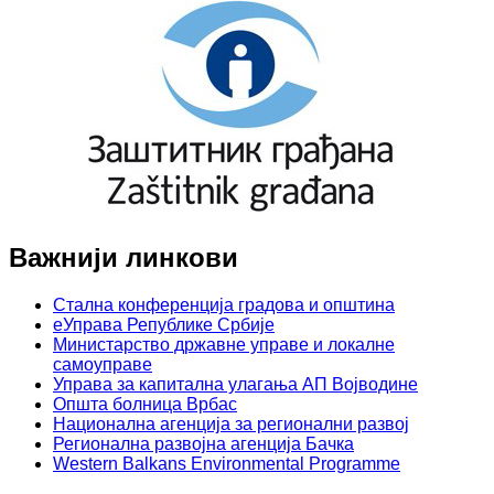
Важнији линкови
Стална конференција градова и општина
еУправа Републике Србије
Министарство државне управе и локалне
самоуправе
Управа за капитална улагања АП Војводине
Општа болница Врбас
Национална агенција за регионални развој
Регионална развојна агенција Бачка
Western Balkans Environmental Programme