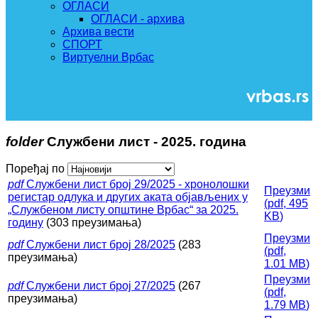
ОГЛАСИ
ОГЛАСИ - архива
Архива вести
СПОРТ
Виртуелни Врбас
folder
Службени лист - 2025. година
Поређај по
pdf
Службени лист број 29/2025 - хронолошки
Преузми
регистар одлука и других аката објављених у
(
pdf,
495
„Службеном листу општине Врбас“ за 2025.
KB
)
годину
(303 преузимања)
Преузми
pdf
Службени лист број 28/2025
(283
(
pdf,
преузимања)
1.01 MB
)
Преузми
pdf
Службени лист број 27/2025
(267
(
pdf,
преузимања)
1.79 MB
)