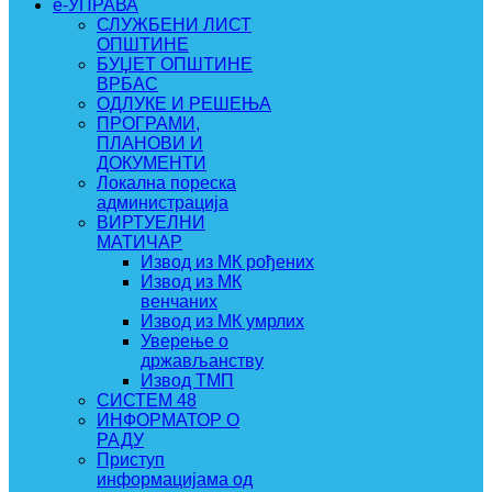
e-УПРАВА
СЛУЖБЕНИ ЛИСТ
ОПШТИНЕ
БУЏЕТ ОПШТИНЕ
ВРБАС
ОДЛУКЕ И РЕШЕЊА
ПРОГРАМИ,
ПЛАНОВИ И
ДОКУМЕНТИ
Локална пореска
администрација
ВИРТУЕЛНИ
МАТИЧАР
Извод из МК рођених
Извод из МК
венчаних
Извод из МК умрлих
Уверење о
држављанству
Извод ТМП
СИСТЕМ 48
ИНФОРМАТОР О
РАДУ
Приступ
информацијама од