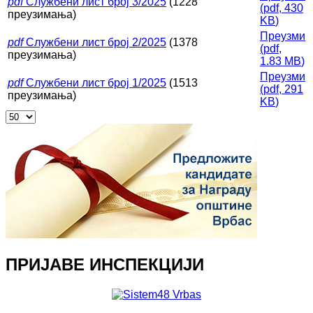
pdf
Службени лист број 3/2025
(1228
(
pdf,
430
преузимања)
KB
)
Преузми
pdf
Службени лист број 2/2025
(1378
(
pdf,
преузимања)
1.83 MB
)
Преузми
pdf
Службени лист број 1/2025
(1513
(
pdf,
291
преузимања)
KB
)
ПРИЈАВЕ ИНСПЕКЦИЈИ