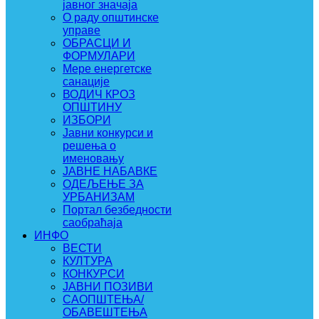
јавног значаја
О раду општинске
управе
ОБРАСЦИ И
ФОРМУЛАРИ
Мере енергетске
санације
ВОДИЧ КРОЗ
ОПШТИНУ
ИЗБОРИ
Јавни конкурси и
решења о
именовању
ЈАВНЕ НАБАВКЕ
ОДЕЉЕЊЕ ЗА
УРБАНИЗАМ
Портал безбедности
саобраћаја
ИНФО
ВЕСТИ
КУЛТУРА
КОНКУРСИ
ЈАВНИ ПОЗИВИ
САОПШТЕЊА/
ОБАВЕШТЕЊА